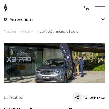
Автолоцман
Главная
—
Новости
—
LIVAN дебютировал в Европе
6 декабря
Поделиться