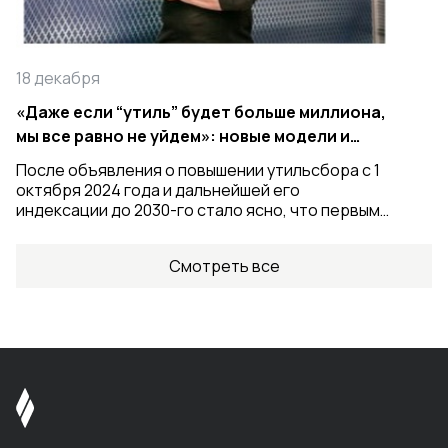
18 декабря
«Даже если “утиль” будет больше миллиона,
мы все равно не уйдем»: новые модели и
стратегия Livan в России
После объявления о повышении утильсбора с 1
октября 2024 года и дальнейшей его
индексации до 2030-го стало ясно, что первыми
жертвами новой политики Минпромторга
станут импортеры недорогих автомобилей, ибо
Смотреть все
доля «утиля» в цене их моделей будет
огромной. Однако эту точку зрения готов
оспорить исполнительный директор «Ливэн
Моторс Рус» Кун Шуай. Предлагаем читателям
Дрома расшифровку нашей беседы с ним.